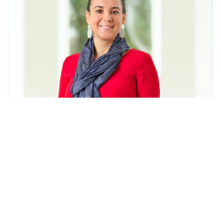
12.07.2023
Reaktion: „Begabtenförderung ist
integraler Teil der niederschwelligen
Förderung“
In den letzten Jahren ist die Anzahl der BVA-Stellen,
die zusätzlich zum regulären Stellenkapital gewährt
werden, massiv angestiegen. In diesem Jahr mussten