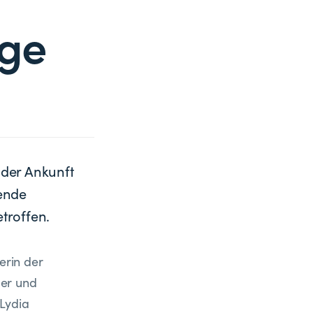
nge
 der Ankunft
ende
troffen.
erin der
der und
 Lydia