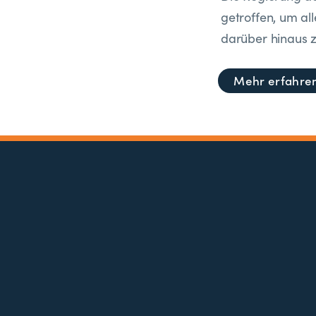
getroffen, um all
darüber hinaus z
Mehr erfahre