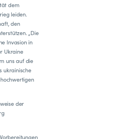
ität dem
ieg leiden.
aft, den
erstützen. „Die
e Invasion in
er Ukraine
m uns auf die
s ukrainische
v hochwertigen
weise der
rg
Vorbereitungen