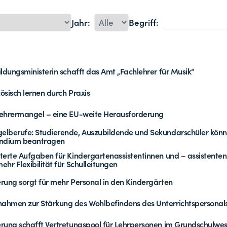
Jahr:
Begriff:
ildungsministerin schafft das Amt „Fachlehrer für Musik“
ösisch lernen durch Praxis
ehrermangel – eine EU-weite Herausforderung
lberufe: Studierende, Auszubildende und Sekundarschüler kön
endium beantragen
terte Aufgaben für Kindergartenassistentinnen und – assistenten
ehr Flexibilität für Schulleitungen
rung sorgt für mehr Personal in den Kindergärten
hmen zur Stärkung des Wohlbefindens des Unterrichtspersonal
rung schafft Vertretungspool für Lehrpersonen im Grundschulwe