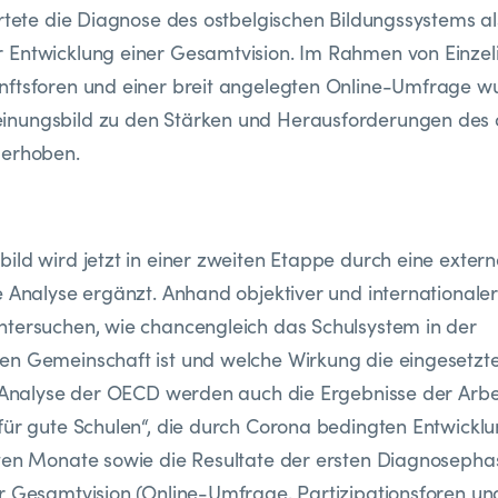
artete die Diagnose des ostbelgischen Bildungssystems a
Entwicklung einer Gesamtvision. Im Rahmen von Einzeli
nftsforen und einer breit angelegten Online-Umfrage w
nungsbild zu den Stärken und Herausforderungen des 
 erhoben.
ild wird jetzt in einer zweiten Etappe durch eine extern
e Analyse ergänzt. Anhand objektiver und internationale
tersuchen, wie chancengleich das Schulsystem in der
en Gemeinschaft ist und welche Wirkung die eingesetzt
r Analyse der OECD werden auch die Ergebnisse der Arb
für gute Schulen“, die durch Corona bedingten Entwickl
ten Monate sowie die Resultate der ersten Diagnosepha
r Gesamtvision (Online-Umfrage, Partizipationsforen un