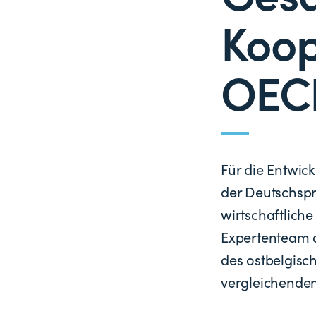
Koop
OECD
Für die Entwic
der Deutschspr
wirtschaftlic
Expertenteam d
des ostbelgisc
vergleichenden 