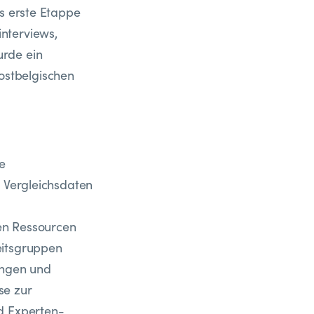
ls erste Etappe
nterviews,
urde ein
ostbelgischen
e
r Vergleichsdaten
en Ressourcen
eitsgruppen
ungen und
se zur
d Experten-