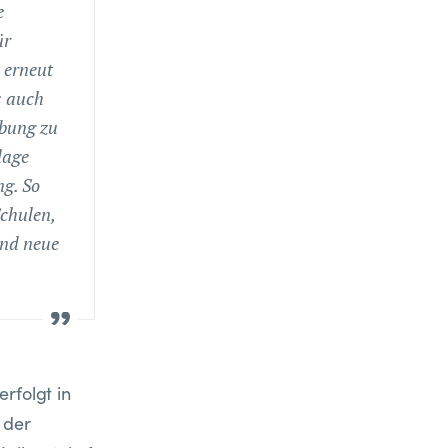
e
ür
 erneut
s auch
abung zu
lage
ng. So
Schulen,
und neue
rfolgt in
 der