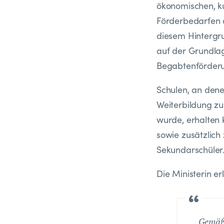
ökonomischen, ku
Förderbedarfen 
diesem Hintergru
auf der Grundlag
Begabtenförderun
Schulen, an denen
Weiterbildung z
wurde, erhalten 
sowie zusätzlic
Sekundarschüler
Die Ministerin er
Gemäß 