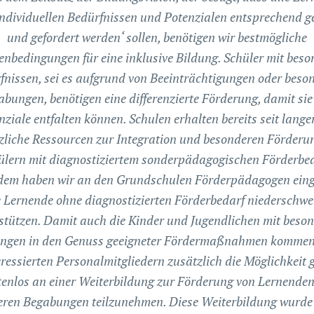
individuellen Bedürfnissen und Potenzialen entsprechend g
und gefordert werden‘ sollen, benötigen wir bestmögliche
nbedingungen für eine inklusive Bildung. Schüler mit beso
fnissen, sei es aufgrund von Beeinträchtigungen oder beso
bungen, benötigen eine differenzierte Förderung, damit sie
nziale entfalten können. Schulen erhalten bereits seit langer
zliche Ressourcen zur Integration und besonderen Förderu
ülern mit diagnostiziertem sonderpädagogischen Förderbed
em haben wir an den Grundschulen Förderpädagogen eing
e Lernende ohne diagnostizierten Förderbedarf niederschwel
stützen. Damit auch die Kinder und Jugendlichen mit beso
ngen in den Genuss geeigneter Fördermaßnahmen kommen
eressierten Personalmitgliedern zusätzlich die Möglichkeit 
tenlos an einer Weiterbildung zur Förderung von Lernenden
ren Begabungen teilzunehmen. Diese Weiterbildung wurde