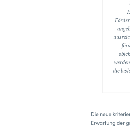
H
Förder
angeb
ausreic
för
objek
werden 
die bis
Die neue kriteri
Erwartung der 