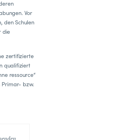
nderen
abungen. Vor
n, den Schulen
r die
 zertifizierte
qualifiziert
nne ressource“
 Primar- bzw.
rnenden