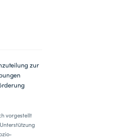
nzuteilung zur
abungen
förderung
h vorgestellt
 Unterstützung
ozio-