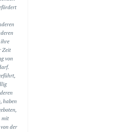
efördert
nderen
nderen
 ihre
 Zeit
ng von
arf.
eführt,
lig
nderen
, haben
geboten,
 mit
 von der