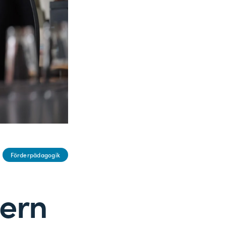
Förderpädagogik
lern