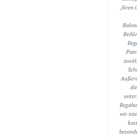
‚ihren 
Rahme
Bedür
Bega
Pote
zusät
Sch
Außerd
di
unter
Begabu
wir int
kos
besonde