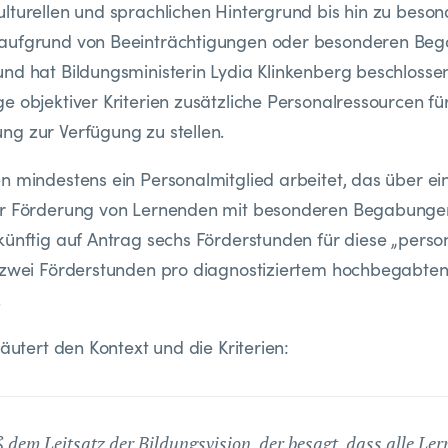
lturellen und sprachlichen Hintergrund bis hin zu beso
aufgrund von Beeinträchtigungen oder besonderen Beg
nd hat Bildungsministerin Lydia Klinkenberg beschlosse
e objektiver Kriterien zusätzliche Personalressourcen fü
g zur Verfügung zu stellen.
 mindestens ein Personalmitglied arbeitet, das über eine
ur Förderung von Lernenden mit besonderen Begabungen 
künftig auf Antrag sechs Förderstunden für diese „perso
h zwei Förderstunden pro diagnostiziertem hochbegabten
.
läutert den Kontext und die Kriterien:
dem Leitsatz der Bildungsvision, der besagt, dass alle Le