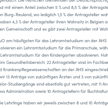
tgenbach. Die restlichen Gemeinden der Deutschsprachi
d mit einem Anteil zwischen 5 % und 8,5 % der Antragstel
 Burg-Reuland, wo lediglich 1,5 % der Antragsteller woh
aben 4,3 % der Antragsteller ihren Wohnsitz in Belgien 
n Gemeinschaft und es gibt zwei Antragsteller mit Wohn
uO am häufigsten für das Lehramtsstudium an der AHS 
solvieren ein Lehramtsstudium für die Primarschule, wä
n Lehramtsstudium für den Kindergarten absolvieren. H
im Gesundheitsbereich: 22 Antragsteller sind im Fachbe
d Krankenpflegewissenschaften an der AHS eingeschrie
 wir 13 Anträge von zukünftigen Ärzten und 3 von zukünf
lor-Studiengänge sind ebenfalls gut vertreten, mit 11 Ant
ess Administration sowie 10 Antragstellern für Buchhaltu
die Lehrlinge haben wir jeweils zwischen 8 und 10 Anträ