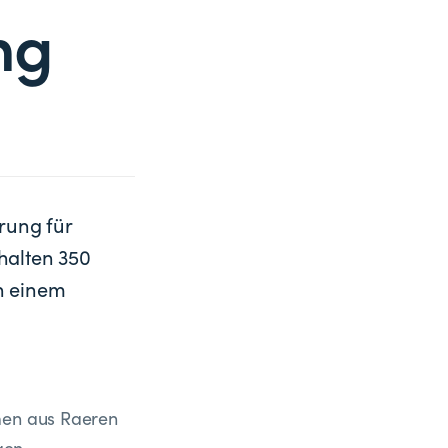
ng
rung für
halten 350
n einem
mmen aus Raeren