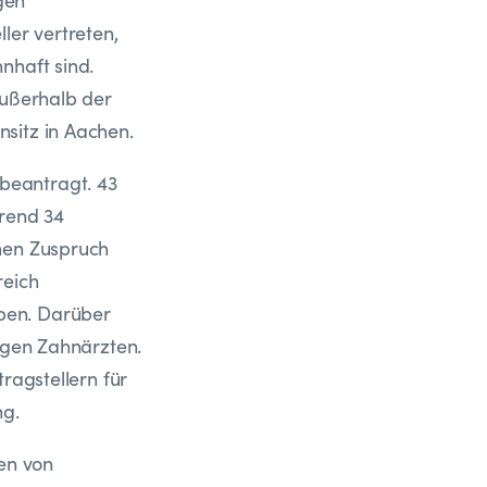
gen
ler vertreten,
nhaft sind.
außerhalb der
sitz in Aachen.
beantragt. 43
hrend 34
ohen Zuspruch
reich
ben. Darüber
tigen Zahnärzten.
ragstellern für
ng.
gen von