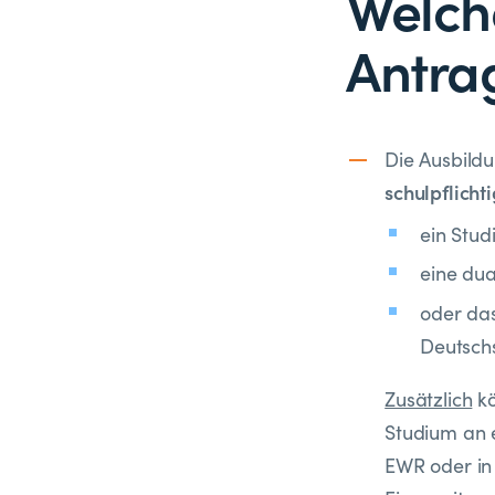
Welch
Antrag
Die Ausbild
schulpflichti
ein Stud
eine dua
oder das
Deutsch
Zusätzlich
kö
Studium an e
EWR oder in