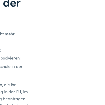
 der
cht mehr
;
bsolvieren;
chule in der
 die ihr
g in der EU, im
ng beantragen.