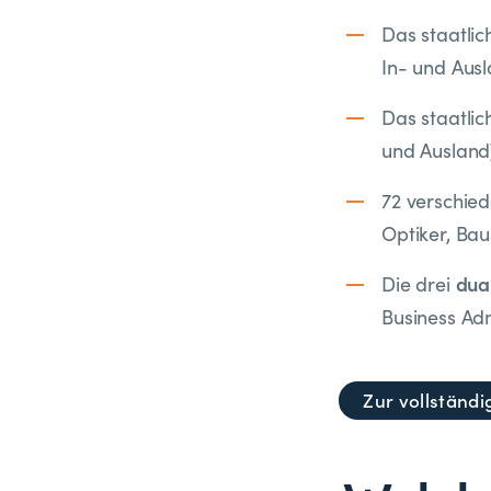
Das staatli
In- und Aus
Das staatli
und Ausland
72 verschie
Optiker, Bau
dua
Die drei
Business Adm
Zur vollständi