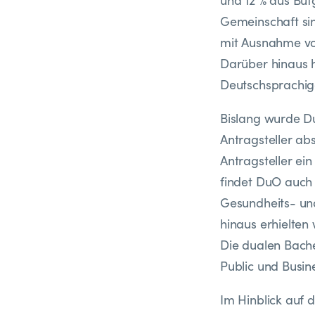
und 12 % aus Bü
Gemeinschaft sin
mit Ausnahme von
Darüber hinaus h
Deutschsprachige
Bislang wurde D
Antragsteller ab
Antragsteller ei
findet DuO auch 
Gesundheits- un
hinaus erhielten
Die dualen Bache
Public und Busin
Im Hinblick auf 