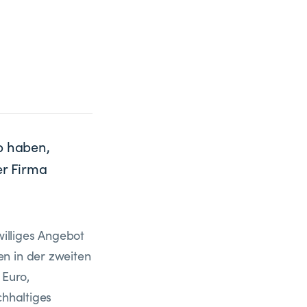
p haben,
er Firma
williges Angebot
n in der zweiten
 Euro,
chhaltiges